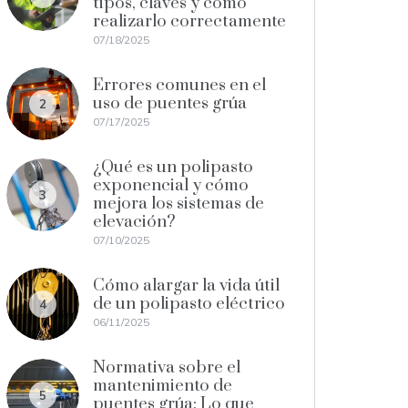
tipos, claves y cómo
realizarlo correctamente
07/18/2025
Errores comunes en el
uso de puentes grúa
2
07/17/2025
¿Qué es un polipasto
exponencial y cómo
3
mejora los sistemas de
elevación?
07/10/2025
Cómo alargar la vida útil
de un polipasto eléctrico
4
06/11/2025
Normativa sobre el
mantenimiento de
5
puentes grúa: Lo que