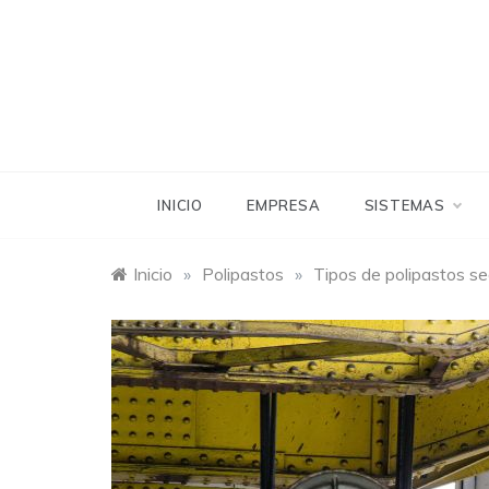
Saltar
al
contenido
INICIO
EMPRESA
SISTEMAS
Inicio
»
Polipastos
»
Tipos de polipastos seg