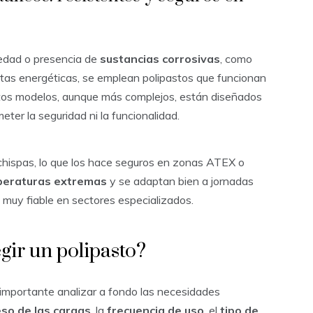
edad o presencia de
sustancias corrosivas
, como
antas energéticas, se emplean polipastos que funcionan
stos modelos, aunque más complejos, están diseñados
ter la seguridad ni la funcionalidad.
 chispas, lo que los hace seguros en zonas ATEX o
eraturas extremas
y se adaptan bien a jornadas
n muy fiable en sectores especializados.
egir un polipasto?
s importante analizar a fondo las necesidades
so de las cargas
, la
frecuencia de uso
, el
tipo de